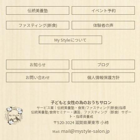
伝統美養塾
イベント予約
ファスティング(断食)
体験者の声
My Styleについて
お知らせ
ブログ
お問い合わせ
個人情報保護方針
子どもと女性の為のおうちサロン
サービス業｜伝統美養塾・食育/ファスティング(断食)指導
伝統美養塾/食育セミナー・講習、ファスティング（断食）サポー
ト・指導員養成
〒520-3024
滋賀県
栗東市
小柿
mail@mystyle-salon.jp
Mail: