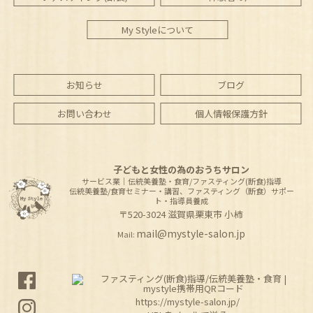
My Styleについて
お知らせ
ブログ
お問い合わせ
個人情報保護方針
子どもと女性の為のおうちサロン
サービス業｜伝統美養塾・食育/ファスティング(断食)指導
伝統美養塾/食育セミナー・講習、ファスティング（断食）サポー
ト・指導員養成
〒520-3024
滋賀県
栗東市
小柿
mail@mystyle-salon.jp
Mail:
https://mystyle-salon.jp/