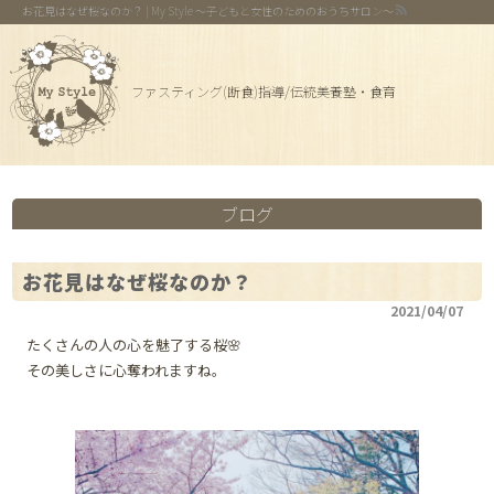
お花見はなぜ桜なのか？ | My Style 〜子どもと女性のためのおうちサロン〜
ファスティング(断食)指導/伝統美養塾・食育
ブログ
お花見はなぜ桜なのか？
2021/04/07
たくさんの人の心を魅了する桜🌸
その美しさに心奪われますね。