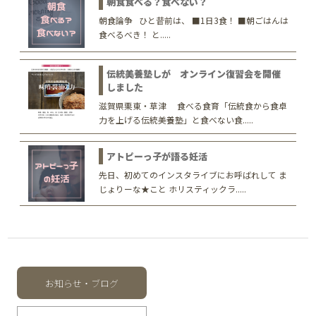
朝食食べる？食べない？
朝食論争 ひと昔前は、 ■1日3食！ ■朝ごはんは
食べるべき！ と.....
伝統美養塾しが オンライン復習会を開催
しました
滋賀県栗東・草津 食べる食育「伝統食から食卓
力を上げる伝統美養塾」と食べない食.....
アトピーっ子が語る妊活
先日、初めてのインスタライブにお呼ばれして ま
じょりーな★こと ホリスティックラ.....
お知らせ・ブログ