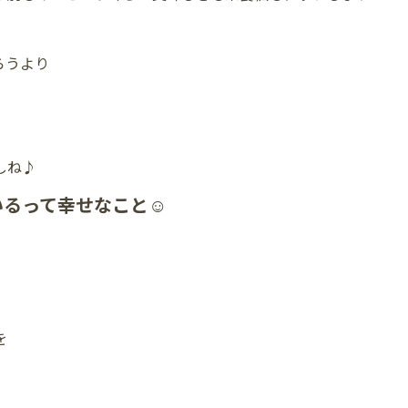
らうより
しね♪
るって幸せなこと☺️
を