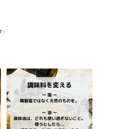
」
す
✨