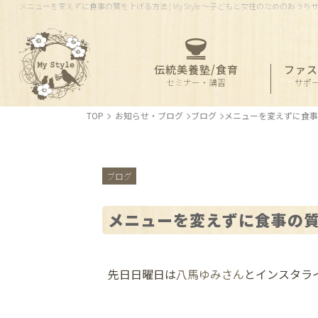
セミナー・講習
サポ
メニューを変えずに食事の質を上げる方法 | My Style 〜子どもと女性のためのおうち
伝統美養塾/食育
ファス
セミナー・講習
サポ
TOP
お知らせ・ブログ
ブログ
メニューを変えずに食事
ブログ
メニューを変えずに食事の
先日日曜日は
八馬ゆみさん
とインスタラ