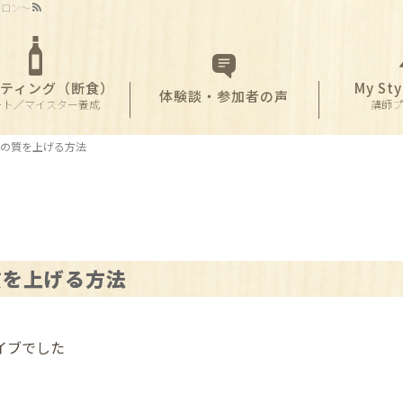
ート／マイスター養成
講師プロ
サロン〜
ティング（断食）
My S
体験談・参加者の声
ート／マイスター養成
講師プ
の質を上げる方法
質を上げる方法
イブでした